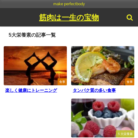
make perfectbody
筋肉は一生の宝物
5大栄養素の記事一覧
食事
食事
楽しく健康にトレーニング
タンパク質の多い食事
５大栄養素