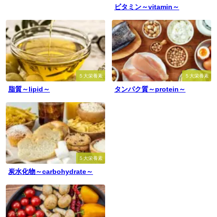
ビタミン～vitamin～
５大栄養素
５大栄養素
脂質～lipid～
タンパク質～protein～
５大栄養素
炭水化物～carbohydrate～